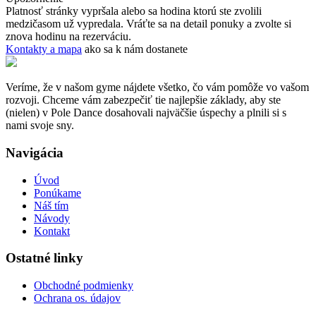
Platnosť stránky vypršala alebo sa hodina ktorú ste zvolili
medzičasom už vypredala. Vráťte sa na detail ponuky a zvolte si
znova hodinu na rezerváciu.
Kontakty a mapa
ako sa k nám dostanete
Veríme, že v našom gyme nájdete všetko, čo vám pomôže vo vašom
rozvoji. Chceme vám zabezpečiť tie najlepšie základy, aby ste
(nielen) v Pole Dance dosahovali najväčšie úspechy a plnili si s
nami svoje sny.
Navigácia
Úvod
Ponúkame
Náš tím
Návody
Kontakt
Ostatné linky
Obchodné podmienky
Ochrana os. údajov