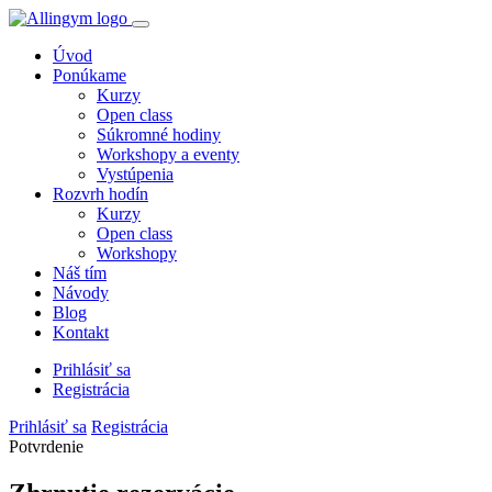
Úvod
Ponúkame
Kurzy
Open class
Súkromné hodiny
Workshopy a eventy
Vystúpenia
Rozvrh hodín
Kurzy
Open class
Workshopy
Náš tím
Návody
Blog
Kontakt
Prihlásiť sa
Registrácia
Prihlásiť sa
Registrácia
Potvrdenie