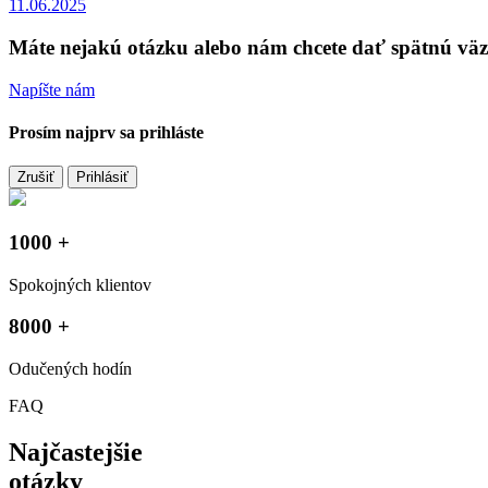
11.06.2025
Máte nejakú otázku alebo nám chcete dať spätnú vä
Napíšte nám
Prosím najprv sa prihláste
Zrušiť
Prihlásiť
1000 +
Spokojných klientov
8000 +
Odučených hodín
FAQ
Najčastejšie
otázky