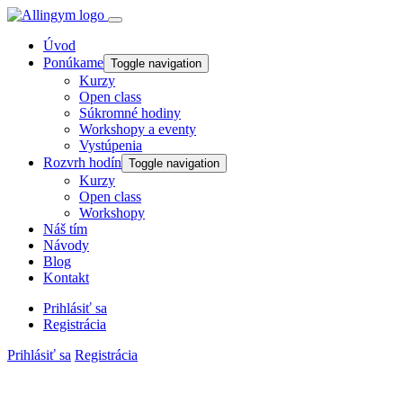
Úvod
Ponúkame
Toggle navigation
Kurzy
Open class
Súkromné hodiny
Workshopy a eventy
Vystúpenia
Rozvrh hodín
Toggle navigation
Kurzy
Open class
Workshopy
Náš tím
Návody
Blog
Kontakt
Prihlásiť sa
Registrácia
Prihlásiť sa
Registrácia