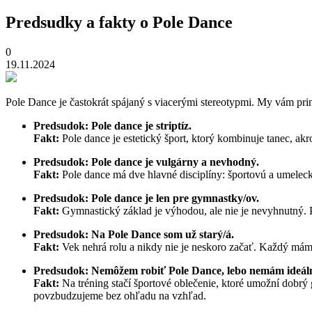
Predsudky a fakty o Pole Dance
0
19.11.2024
Pole Dance je častokrát spájaný s viacerými stereotypmi. My vám prin
Predsudok: Pole dance je striptíz.
Fakt:
Pole dance je estetický šport, ktorý kombinuje tanec, akr
Predsudok: Pole dance je vulgárny a nevhodný.
Fakt:
Pole dance má dve hlavné disciplíny: športovú a umeleck
Predsudok: Pole dance je len pre gymnastky/ov.
Fakt:
Gymnastický základ je výhodou, ale nie je nevyhnutný. Pol
Predsudok: Na Pole Dance som už starý/á.
Fakt:
Vek nehrá rolu a nikdy nie je neskoro začať. Každý máme
Predsudok: Nemôžem robiť Pole Dance, lebo nemám ideál
Fakt:
Na tréning stačí športové oblečenie, ktoré umožní dobrý 
povzbudzujeme bez ohľadu na vzhľad.