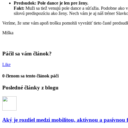
Predsudok: Pole dance je len pre ženy.
Fakt:
Muži sa tiež venujú pole dance a súťažia. Podobne ako v
silovú predispozíciu ako ženy. Nech vám je aj náš tréner Slavk
Veríme, že sme vám apoň trošku pomohli vyvrátiť tieto časté predsudky
Miška
Páčil sa vám článok?
Like
0
členom sa tento článok páči
Posledné články z blogu
Aký je rozdiel medzi mobilitou, aktívnou a pasívnou f