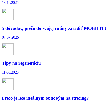
13.11.2025
5 dôvodov, prečo do svojej rutiny zaradiť MOBILIT
07.07.2025
Tipy na regeneráciu
11.06.2025
Prečo je leto ideálnym obdobým na strečing?