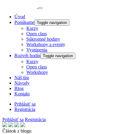
Úvod
Ponúkame
Toggle navigation
Kurzy
Open class
Súkromné hodiny
Workshopy a eventy
Vystúpenia
Rozvrh hodín
Toggle navigation
Kurzy
Open class
Workshopy
Náš tím
Návody
Blog
Kontakt
Prihlásiť sa
Registrácia
Prihlásiť sa
Registrácia
Článok z blogu