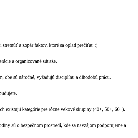
retnúť a zopár faktov, ktoré sa oplatí prečiťať :)
derácie a organizované súťaže.
, obe sú náročné, vyžadujú disciplínu a dlhodobú prácu.
budujete.
h existujú kategórie pre rôzne vekové skupiny (40+, 50+, 60+).
, hodiny sú o bezpečnom prostredí, kde sa navzájom podporujeme a