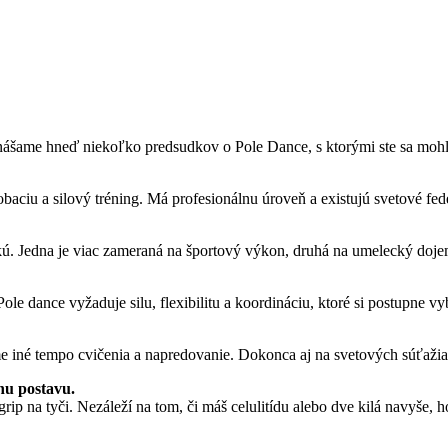
ášame hneď niekoľko predsudkov o Pole Dance, s ktorými ste sa mohli st
obaciu a silový tréning. Má profesionálnu úroveň a existujú svetové fe
ú. Jedna je viac zameraná na športový výkon, druhá na umelecký dojem
e dance vyžaduje silu, flexibilitu a koordináciu, ktoré si postupne vy
 iné tempo cvičenia a napredovanie. Dokonca aj na svetových súťažiac
nu postavu.
grip na tyči. Nezáleží na tom, či máš celulitídu alebo dve kilá navyše